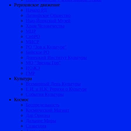
Рериховское движение
Начало РД
Латвийское Общество
Нью-Йоркский Музей
Храм Человечества
МЦР
СибРО
МИСР
РО "Зов к Культуре"
Бийское РО
Донецкий Институт Культуры
МО "Звезды Гор"
ИОЖЭ
ГМР
Культура
Всемирный День Культуры
Е.И. и Н.К. Рерихи о Культуре
События Культуры
Космос
Беспредельность
Космический Магнит
Дар Ориона
Дальние Миры
Созвездия