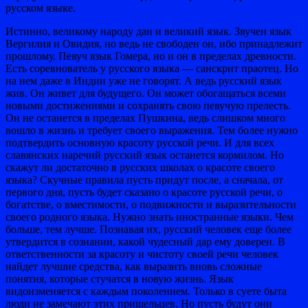
русском языке.
Истинно, великому народу дан и великий язык. Звучен язык
Вергилия и Овидия, но ведь не свободен он, ибо принадлежит
прошлому. Певуч язык Гомера, но и он в пределах древности.
Есть соревнователь у русского языка — санскрит праотец. Но
на нем даже в Индии уже не говорят. А ведь русский язык
жив. Он живет для будущего. Он может обогащаться всеми
новыми достижениями и сохранять свою певучую прелесть.
Он не останется в пределах Пушкина, ведь слишком много
вошло в жизнь и требует своего выражения. Тем более нужно
подтвердить основную красоту русской речи. И для всех
славянских наречий русский язык останется кормилом. Но
скажут ли достаточно в русских школах о красоте своего
языка? Скучные правила пусть придут после, а сначала, от
первого дня, пусть будет сказано о красоте русской речи, о
богатстве, о вместимости, о подвижности и выразительности
своего родного языка. Нужно знать иностранные языки. Чем
больше, тем лучше. Познавая их, русский человек еще более
утвердится в сознании, какой чудесный дар ему доверен. В
ответственности за красоту и чистоту своей речи человек
найдет лучшие средства, как выразить вновь сложные
понятия, которые стучатся в новую жизнь. Язык
видоизменяется с каждым поколением. Только в суете быта
люди не замечают этих пришельцев. Но пусть будут они