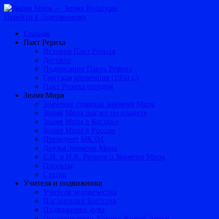
Перейти к содержимому
Главная
Пакт Рериха
История Пакт Рериха
Договор
Подписание Пакта Рериха
Гаагская конвенция (1954 г.)
Пакт Рериха сегодня
Знамя Мира
Значение символа Знамени Мира
Знамя Мира шагает по планете
Знамя Мира в Космосе
Знамя Мира в России
Президент МКЗМ
Друзья Знамени Мира
Е.И. и Н.К. Рерихи о Знамени Мира
Проекты
Статьи
Учителя и подвижники
Учителя человечества
Посланники Братства
Подвижники духа
Последователи Учения Живой Этики