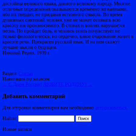
достойны великого языка, данного великому народу. Многие
отличные определения оказываются временно загнанными,
ибо их твердят, не придавая истинного смысла. Во время
душевных смятений человек уже не может осознать всю
красоту им произносимого. В стонах и воплях нарушается
песнь. Но пройдет боль, и человек опять почувствует не
только филологически, но сердечно, какое очарование живет в
красоте речи. Прекрасен русский язык. И на нем скажут
лучшие мысли о будущем.
Николай Рерих. 1939 г.
Раздел:
Статьи
Навигация по записям
←
С Днем России!
ЛЮБИТЕ РОДИНУ!
→
Добавить комментарий
Для отправки комментария вам необходимо
авторизоваться
.
Найти:
Новые записи