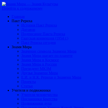
Перейти к содержимому
Главная
Пакт Рериха
История Пакт Рериха
Договор
Подписание Пакта Рериха
Гаагская конвенция (1954 г.)
Пакт Рериха сегодня
Знамя Мира
Значение символа Знамени Мира
Знамя Мира шагает по планете
Знамя Мира в Космосе
Знамя Мира в России
Президент МКЗМ
Друзья Знамени Мира
Е.И. и Н.К. Рерихи о Знамени Мира
Проекты
Статьи
Учителя и подвижники
Учителя человечества
Посланники Братства
Подвижники духа
Последователи Учения Живой Этики