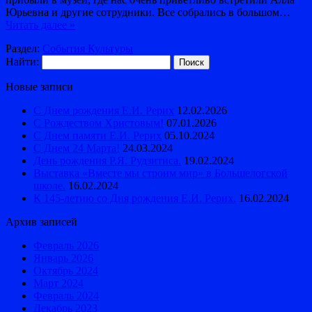
Юрьевна и другие сотрудники. Все собрались в большом…
Читать далее »
Раздел:
События Культуры
Найти:
Новые записи
С Днем рождения Е.И. Рерих
12.02.2026
С Рождеством Христовым!
07.01.2026
С Днем памяти Е.И. Рерих
05.10.2024
С Днем 24 Марта!
24.03.2024
День рождения Р.Я. Рудзитиса.
19.02.2024
Выставка «Вместе мы строим мир» в Большелогской
школе.
16.02.2024
К 145-летию со Дня рождения Е.И. Рерих.
16.02.2024
Архив записей
Февраль 2026
Январь 2026
Октябрь 2024
Март 2024
Февраль 2024
Декабрь 2023