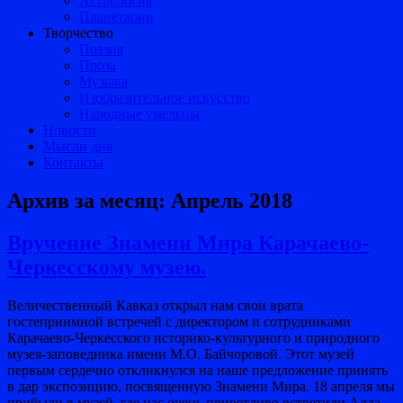
Астрология
Планетарии
Творчество
Поэзия
Проза
Музыка
Изобразительное искусство
Народные умельцы
Новости
Мысли дня
Контакты
Архив за месяц:
Апрель 2018
Вручение Знамени Мира Карачаево-
Черкесскому музею.
Величественный Кавказ открыл нам свои врата
гостеприимной встречей с директором и сотрудниками
Карачаево-Черкесского историко-культурного и природного
музея-заповедника имени М.О. Байчоровой. Этот музей
первым сердечно откликнулся на наше предложение принять
в дар экспозицию, посвященную Знамени Мира. 18 апреля мы
прибыли в музей, где нас очень приветливо встретили Алла