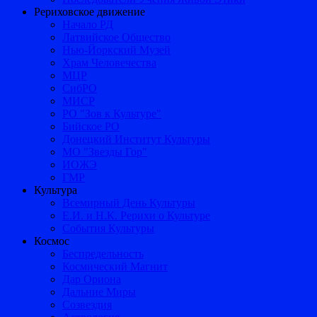
Рериховское движение
Начало РД
Латвийское Общество
Нью-Йоркский Музей
Храм Человечества
МЦР
СибРО
МИСР
РО "Зов к Культуре"
Бийское РО
Донецкий Институт Культуры
МО "Звезды Гор"
ИОЖЭ
ГМР
Культура
Всемирный День Культуры
Е.И. и Н.К. Рерихи о Культуре
События Культуры
Космос
Беспредельность
Космический Магнит
Дар Ориона
Дальние Миры
Созвездия