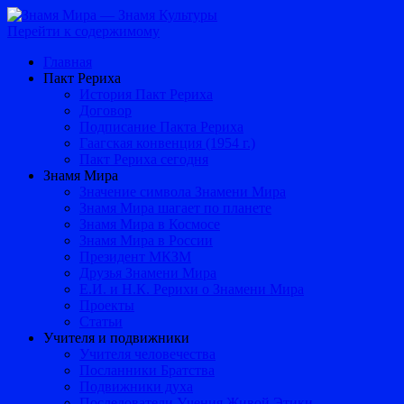
Перейти к содержимому
Главная
Пакт Рериха
История Пакт Рериха
Договор
Подписание Пакта Рериха
Гаагская конвенция (1954 г.)
Пакт Рериха сегодня
Знамя Мира
Значение символа Знамени Мира
Знамя Мира шагает по планете
Знамя Мира в Космосе
Знамя Мира в России
Президент МКЗМ
Друзья Знамени Мира
Е.И. и Н.К. Рерихи о Знамени Мира
Проекты
Статьи
Учителя и подвижники
Учителя человечества
Посланники Братства
Подвижники духа
Последователи Учения Живой Этики