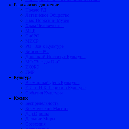
Рериховское движение
Начало РД
Латвийское Общество
Нью-Йоркский Музей
Храм Человечества
МЦР
СибРО
МИСР
РО "Зов к Культуре"
Бийское РО
Донецкий Институт Культуры
МО "Звезды Гор"
ИОЖЭ
ГМР
Культура
Всемирный День Культуры
Е.И. и Н.К. Рерихи о Культуре
События Культуры
Космос
Беспредельность
Космический Магнит
Дар Ориона
Дальние Миры
Созвездия