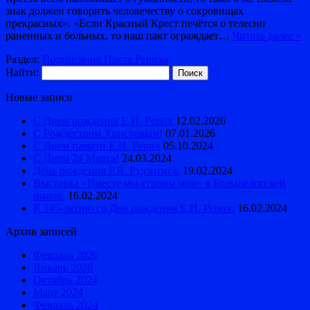
знак должен говорить человечеству о сокровищах
прекрасных». «Если Красный Крест печётся о телесно
раненных и больных, то наш пакт ограждает…
Читать далее »
Раздел:
Подписание Пакта Рериха
Найти:
Новые записи
С Днем рождения Е.И. Рерих
12.02.2026
С Рождеством Христовым!
07.01.2026
С Днем памяти Е.И. Рерих
05.10.2024
С Днем 24 Марта!
24.03.2024
День рождения Р.Я. Рудзитиса.
19.02.2024
Выставка «Вместе мы строим мир» в Большелогской
школе.
16.02.2024
К 145-летию со Дня рождения Е.И. Рерих.
16.02.2024
Архив записей
Февраль 2026
Январь 2026
Октябрь 2024
Март 2024
Февраль 2024