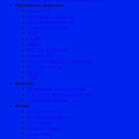
Рериховское движение
Начало РД
Латвийское Общество
Нью-Йоркский Музей
Храм Человечества
МЦР
СибРО
МИСР
РО "Зов к Культуре"
Бийское РО
Донецкий Институт Культуры
МО "Звезды Гор"
ИОЖЭ
ГМР
Культура
Всемирный День Культуры
Е.И. и Н.К. Рерихи о Культуре
События Культуры
Космос
Беспредельность
Космический Магнит
Дар Ориона
Дальние Миры
Созвездия