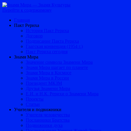
Перейти к содержимому
Главная
Пакт Рериха
История Пакт Рериха
Договор
Подписание Пакта Рериха
Гаагская конвенция (1954 г.)
Пакт Рериха сегодня
Знамя Мира
Значение символа Знамени Мира
Знамя Мира шагает по планете
Знамя Мира в Космосе
Знамя Мира в России
Президент МКЗМ
Друзья Знамени Мира
Е.И. и Н.К. Рерихи о Знамени Мира
Проекты
Статьи
Учителя и подвижники
Учителя человечества
Посланники Братства
Подвижники духа
Последователи Учения Живой Этики