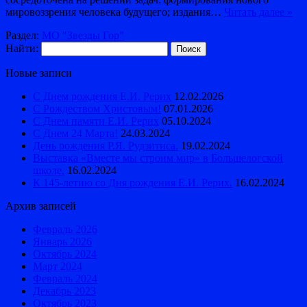
мировоззрения человека будущего; издания…
Читать далее »
Раздел:
МО "Звезды Гор"
Найти:
Новые записи
С Днем рождения Е.И. Рерих
12.02.2026
С Рождеством Христовым!
07.01.2026
С Днем памяти Е.И. Рерих
05.10.2024
С Днем 24 Марта!
24.03.2024
День рождения Р.Я. Рудзитиса.
19.02.2024
Выставка «Вместе мы строим мир» в Большелогской
школе.
16.02.2024
К 145-летию со Дня рождения Е.И. Рерих.
16.02.2024
Архив записей
Февраль 2026
Январь 2026
Октябрь 2024
Март 2024
Февраль 2024
Декабрь 2023
Октябрь 2023