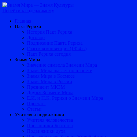
Перейти к содержимому
Главная
Пакт Рериха
История Пакт Рериха
Договор
Подписание Пакта Рериха
Гаагская конвенция (1954 г.)
Пакт Рериха сегодня
Знамя Мира
Значение символа Знамени Мира
Знамя Мира шагает по планете
Знамя Мира в Космосе
Знамя Мира в России
Президент МКЗМ
Друзья Знамени Мира
Е.И. и Н.К. Рерихи о Знамени Мира
Проекты
Статьи
Учителя и подвижники
Учителя человечества
Посланники Братства
Подвижники духа
Последователи Учения Живой Этики