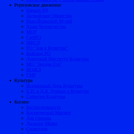
Рериховское движение
Начало РД
Латвийское Общество
Нью-Йоркский Музей
Храм Человечества
МЦР
СибРО
МИСР
РО "Зов к Культуре"
Бийское РО
Донецкий Институт Культуры
МО "Звезды Гор"
ИОЖЭ
ГМР
Культура
Всемирный День Культуры
Е.И. и Н.К. Рерихи о Культуре
События Культуры
Космос
Беспредельность
Космический Магнит
Дар Ориона
Дальние Миры
Созвездия