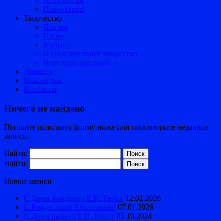
Астрология
Планетарии
Творчество
Поэзия
Проза
Музыка
Изобразительное искусство
Народные умельцы
Новости
Мысли дня
Контакты
Ничего не найдено
Поищите используя форму ниже или просмотрите недавние
записи.
Найти:
Найти:
Новые записи
С Днем рождения Е.И. Рерих
12.02.2026
С Рождеством Христовым!
07.01.2026
С Днем памяти Е.И. Рерих
05.10.2024