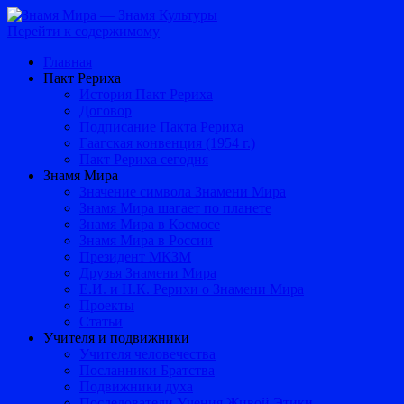
Перейти к содержимому
Главная
Пакт Рериха
История Пакт Рериха
Договор
Подписание Пакта Рериха
Гаагская конвенция (1954 г.)
Пакт Рериха сегодня
Знамя Мира
Значение символа Знамени Мира
Знамя Мира шагает по планете
Знамя Мира в Космосе
Знамя Мира в России
Президент МКЗМ
Друзья Знамени Мира
Е.И. и Н.К. Рерихи о Знамени Мира
Проекты
Статьи
Учителя и подвижники
Учителя человечества
Посланники Братства
Подвижники духа
Последователи Учения Живой Этики