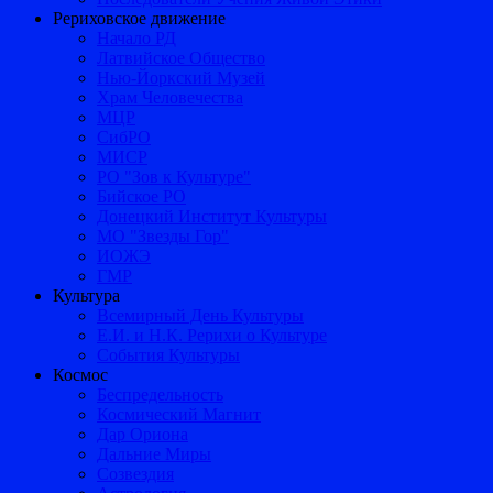
Рериховское движение
Начало РД
Латвийское Общество
Нью-Йоркский Музей
Храм Человечества
МЦР
СибРО
МИСР
РО "Зов к Культуре"
Бийское РО
Донецкий Институт Культуры
МО "Звезды Гор"
ИОЖЭ
ГМР
Культура
Всемирный День Культуры
Е.И. и Н.К. Рерихи о Культуре
События Культуры
Космос
Беспредельность
Космический Магнит
Дар Ориона
Дальние Миры
Созвездия