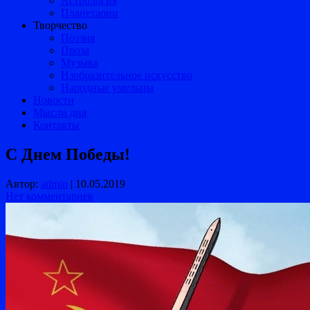
Астрология
Планетарии
Творчество
Поэзия
Проза
Музыка
Изобразительное искусство
Народные умельцы
Новости
Мысли дня
Контакты
С Днем Победы!
Автор:
admin
|
10.05.2019
Нет комментариев