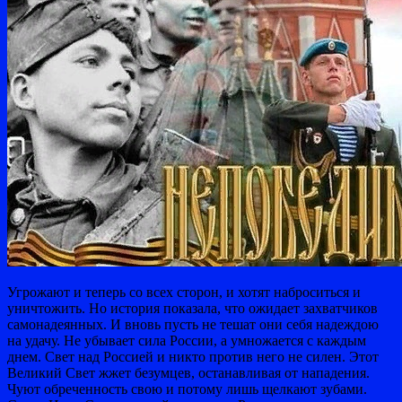
Угрожают и теперь со всех сторон, и хотят наброситься и
уничтожить. Но история показала, что ожидает захватчиков
самонадеянных. И вновь пусть не тешат они себя надеждою
на удачу. Не убывает сила России, а умножается с каждым
днем. Свет над Россией и никто против него не силен. Этот
Великий Свет жжет безумцев, останавливая от нападения.
Чуют обреченность свою и потому лишь щелкают зубами.