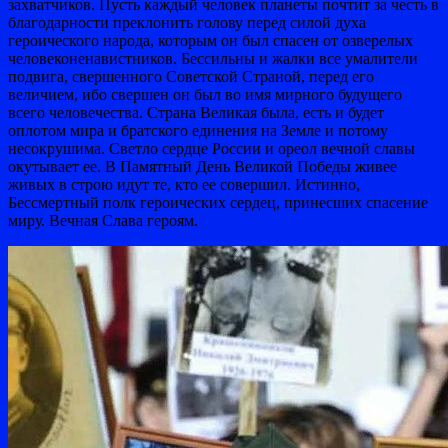
захватчиков. Пусть каждый человек планеты почтит за честь в
благодарности преклонить голову перед силой духа
героического народа, которым он был спасен от озверелых
человеконенавистников. Бессильны и жалки все умалители
подвига, свершенного Советской Страной, перед его
величием, ибо свершен он был во имя мирного будущего
всего человечества. Страна Великая была, есть и будет
оплотом мира и братского единения на Земле и потому
несокрушима. Светло сердце России и ореол вечной славы
окутывает ее. В Памятный День Великой Победы живее
живых в строю идут те, кто ее совершил. Истинно,
Бессмертный полк героических сердец, принесших спасение
миру. Вечная Слава героям.