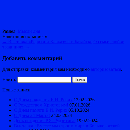
Раздел:
Мысли дня
Навигация по записям
←
Выставка «Рерихи и Кавказ» в г. Батайске
О семье, любви,
традициях.
→
Добавить комментарий
Для отправки комментария вам необходимо
авторизоваться
.
Найти:
Новые записи
С Днем рождения Е.И. Рерих
12.02.2026
С Рождеством Христовым!
07.01.2026
С Днем памяти Е.И. Рерих
05.10.2024
С Днем 24 Марта!
24.03.2024
День рождения Р.Я. Рудзитиса.
19.02.2024
Выставка «Вместе мы строим мир» в Большелогской