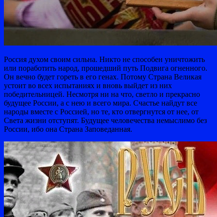
Россия духом своим сильна. Никто не способен уничтожить
или поработить народ, прошедший путь Подвига огненного.
Он вечно будет гореть в его генах. Потому Страна Великая
устоит во всех испытаниях и вновь выйдет из них
победительницей. Несмотря ни на что, светло и прекрасно
будущее России, а с нею и всего мира. Счастье найдут все
народы вместе с Россией, но те, кто отвергнутся от нее, от
Света жизни отступят. Будущее человечества немыслимо без
России, ибо она Страна Заповеданная.