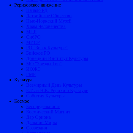
Рериховское движение
Начало РД
Латвийское Общество
Нью-Йоркский Музей
Храм Человечества
МЦР
СибРО
МИСР
РО "Зов к Культуре"
Бийское РО
Донецкий Институт Культуры
МО "Звезды Гор"
ИОЖЭ
ГМР
Культура
Всемирный День Культуры
Е.И. и Н.К. Рерихи о Культуре
События Культуры
Космос
Беспредельность
Космический Магнит
Дар Ориона
Дальние Миры
Созвездия