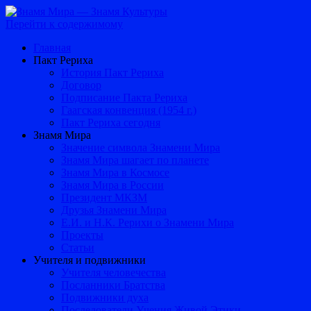
Перейти к содержимому
Главная
Пакт Рериха
История Пакт Рериха
Договор
Подписание Пакта Рериха
Гаагская конвенция (1954 г.)
Пакт Рериха сегодня
Знамя Мира
Значение символа Знамени Мира
Знамя Мира шагает по планете
Знамя Мира в Космосе
Знамя Мира в России
Президент МКЗМ
Друзья Знамени Мира
Е.И. и Н.К. Рерихи о Знамени Мира
Проекты
Статьи
Учителя и подвижники
Учителя человечества
Посланники Братства
Подвижники духа
Последователи Учения Живой Этики