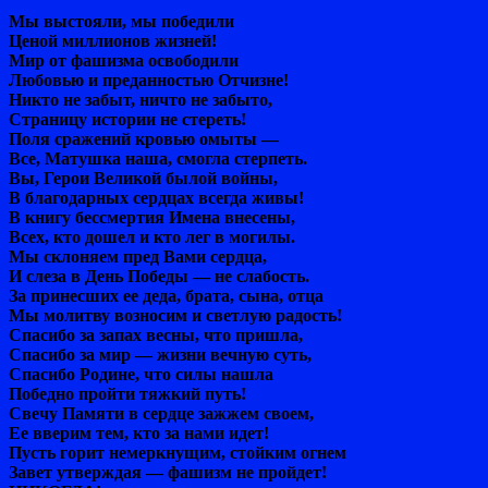
Мы выстояли, мы победили
Ценой миллионов жизней!
Мир от фашизма освободили
Любовью и преданностью Отчизне!
Никто не забыт, ничто не забыто,
Страницу истории не стереть!
Поля сражений кровью омыты —
Все, Матушка наша, смогла стерпеть.
Вы, Герои Великой былой войны,
В благодарных сердцах всегда живы!
В книгу бессмертия Имена внесены,
Всех, кто дошел и кто лег в могилы.
Мы склоняем пред Вами сердца,
И слеза в День Победы — не слабость.
За принесших ее деда, брата, сына, отца
Мы молитву возносим и светлую радость!
Спасибо за запах весны, что пришла,
Спасибо за мир — жизни вечную суть,
Спасибо Родине, что силы нашла
Победно пройти тяжкий путь!
Свечу Памяти в сердце зажжем своем,
Ее вверим тем, кто за нами идет!
Пусть горит немеркнущим, стойким огнем
Завет утверждая — фашизм не пройдет!