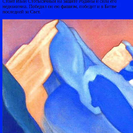
Стоит Иван Стотысячный на защите Родины и сила его
недюжинна. Победил он ею фашизм, победит и в Битве
последней за Свет.