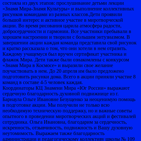
состояла из двух этапов: прослушивание детьми лекции
«Знамя Мира-Знамя Культуры» и выполнение коллективных
рисунков командами из разных классов.Дети проявили
большой интерес и активное участие в миротворческой
акции. Во время рисования царила атмосфера радости,
добросердечности и гармонии. Все участники пребывали в
хорошем настроении и творили с большим энтузиазмом. В
завершении акции каждая команда представила свой рисунок
и кратко рассказала о том, что они хотели в нем отразить.
Каждому учащемуся был вручен сертификат участника и
флажок Мира. Дети также были ознакомлены с конкурсом
«Знамя Мира в Космосе» и выразили свое желание
поучаствовать в нем. До 20 апреля им было предложено
подготовить рисунки дома. Всего в акции приняли участие 8
команд в составе 4-5 человек каждая.
Координаторы КЦ Знамени Мира «Юг России» выражают
сердечную благодарность духовной подвижнице из г.
Барнаула Ольге Ивановне Безущенко за неоценимую помощь
в подготовке акции. Мы получили не только всю
необходимую техническую поддержку, но и важные советы
опытного в проведении миротворческих акций и фестивалей
сотрудника. Ольга Ивановна, благодарим за сердечность,
искренность, отзывчивость, подвижность и Вашу духовную
неутомимость. Выражаем также благодарность
администрации и педагогическому коллективу школы № 109