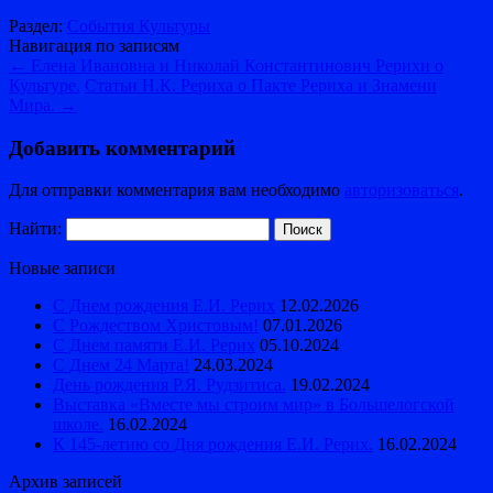
Раздел:
События Культуры
Навигация по записям
←
Елена Ивановна и Николай Константинович Рерихи о
Культуре.
Статьи Н.К. Рериха о Пакте Рериха и Знамени
Мира.
→
Добавить комментарий
Для отправки комментария вам необходимо
авторизоваться
.
Найти:
Новые записи
С Днем рождения Е.И. Рерих
12.02.2026
С Рождеством Христовым!
07.01.2026
С Днем памяти Е.И. Рерих
05.10.2024
С Днем 24 Марта!
24.03.2024
День рождения Р.Я. Рудзитиса.
19.02.2024
Выставка «Вместе мы строим мир» в Большелогской
школе.
16.02.2024
К 145-летию со Дня рождения Е.И. Рерих.
16.02.2024
Архив записей