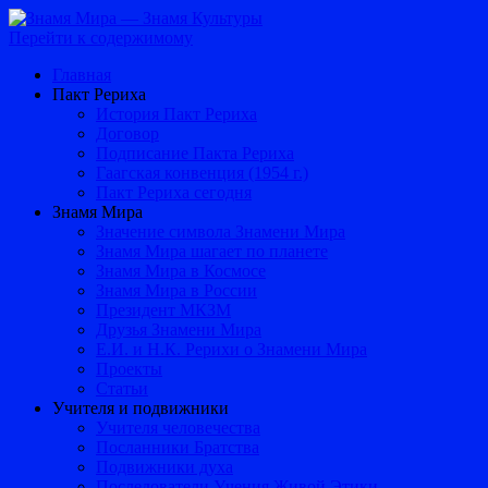
Перейти к содержимому
Главная
Пакт Рериха
История Пакт Рериха
Договор
Подписание Пакта Рериха
Гаагская конвенция (1954 г.)
Пакт Рериха сегодня
Знамя Мира
Значение символа Знамени Мира
Знамя Мира шагает по планете
Знамя Мира в Космосе
Знамя Мира в России
Президент МКЗМ
Друзья Знамени Мира
Е.И. и Н.К. Рерихи о Знамени Мира
Проекты
Статьи
Учителя и подвижники
Учителя человечества
Посланники Братства
Подвижники духа
Последователи Учения Живой Этики