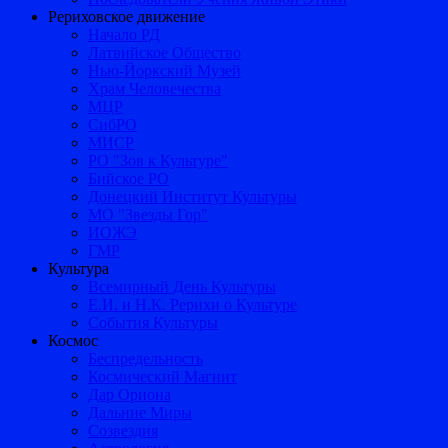
Рериховское движение
Начало РД
Латвийское Общество
Нью-Йоркский Музей
Храм Человечества
МЦР
СибРО
МИСР
РО "Зов к Культуре"
Бийское РО
Донецкий Институт Культуры
МО "Звезды Гор"
ИОЖЭ
ГМР
Культура
Всемирный День Культуры
Е.И. и Н.К. Рерихи о Культуре
События Культуры
Космос
Беспредельность
Космический Магнит
Дар Ориона
Дальние Миры
Созвездия